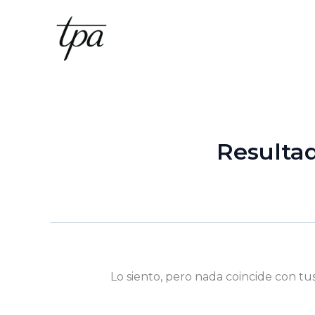
Ir
al
contenido
Resulta
Lo siento, pero nada coincide con tu