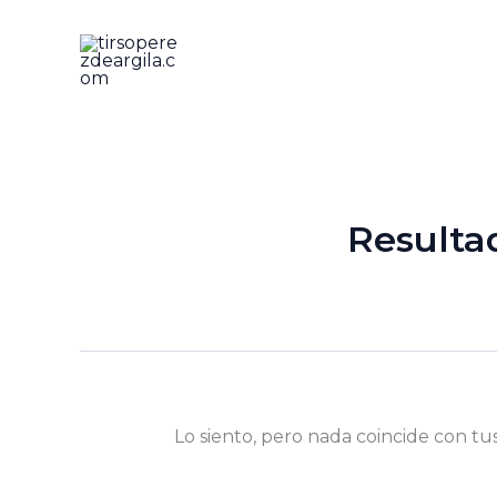
Ir
al
contenido
Resulta
Lo siento, pero nada coincide con tu