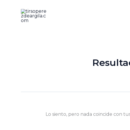
Ir
al
contenido
Resulta
Lo siento, pero nada coincide con tu