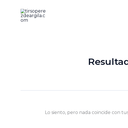
Ir
al
contenido
Resulta
Lo siento, pero nada coincide con tu