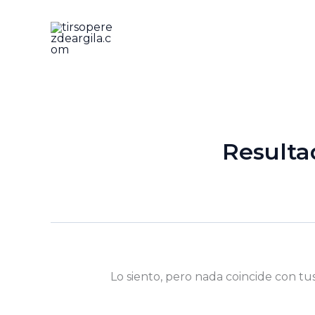
Ir
al
contenido
Resulta
Lo siento, pero nada coincide con tu