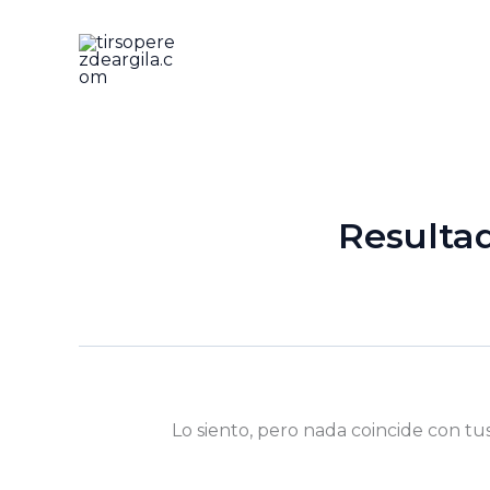
Ir
al
contenido
Resulta
Lo siento, pero nada coincide con tu