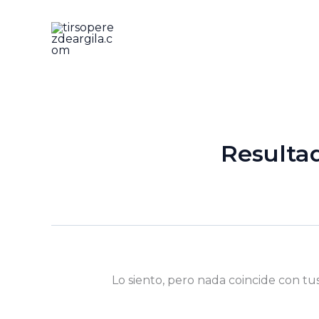
Ir
al
contenido
Resulta
Lo siento, pero nada coincide con tu