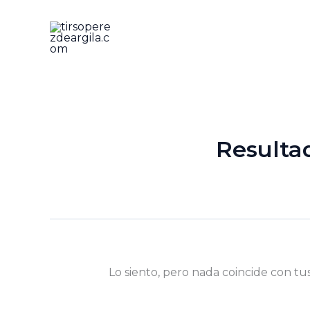
Ir
al
contenido
Resulta
Lo siento, pero nada coincide con tu