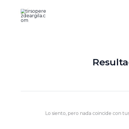
Ir
al
contenido
Resulta
Lo siento, pero nada coincide con tu