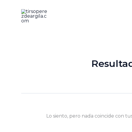
Ir
al
contenido
Resulta
Lo siento, pero nada coincide con tu