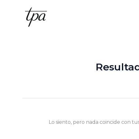
Ir
al
contenido
Resulta
Lo siento, pero nada coincide con tu