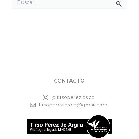
Buscar
por:
CONTACTO
@tirsoperez.psico
tirsoperez.psico@gmail.com