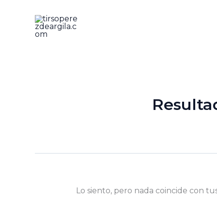
Ir
al
contenido
Resulta
Lo siento, pero nada coincide con tu