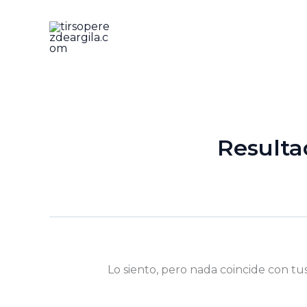
Ir
al
contenido
Resulta
Lo siento, pero nada coincide con tu