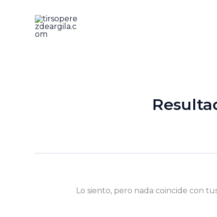
Ir
al
contenido
Resulta
Lo siento, pero nada coincide con tu