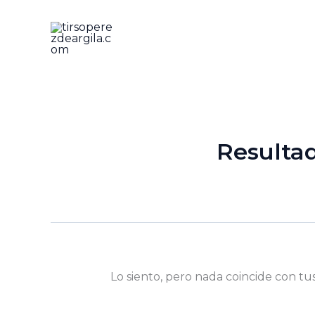
Ir
al
contenido
Resulta
Lo siento, pero nada coincide con tu