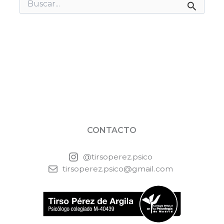
Buscar
por:
CONTACTO
@tirsoperez.psico
tirsoperez.psico@gmail.com