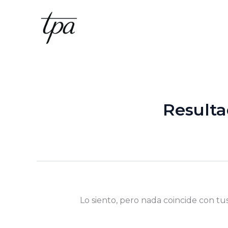
Ir
al
contenido
Resulta
Lo siento, pero nada coincide con tu