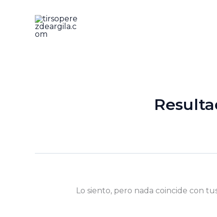
Ir
al
contenido
Resulta
Lo siento, pero nada coincide con tu