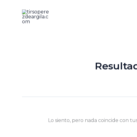
Ir
al
contenido
Resulta
Lo siento, pero nada coincide con tu