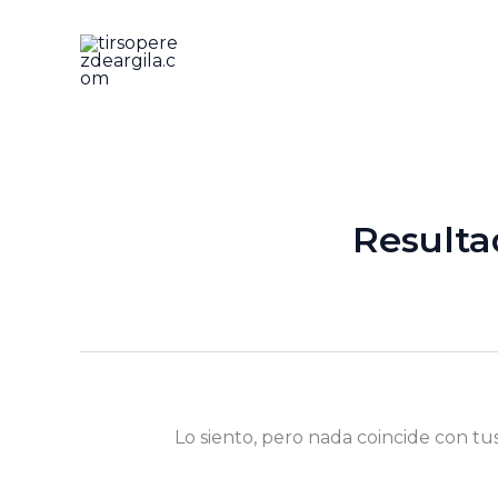
Ir
al
contenido
Resulta
Lo siento, pero nada coincide con tu